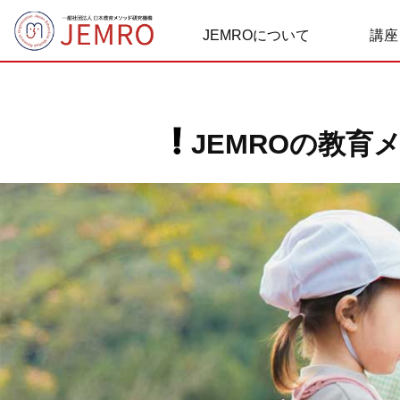
JEMROについて
講座
J
E
M
R
O
の
教
育